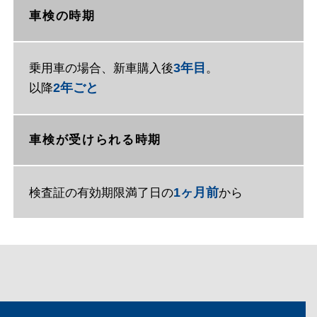
車検の時期
3年目
乗用車の場合、新車購入後
。
2年ごと
以降
車検が受けられる時期
1ヶ月前
検査証の有効期限満了日の
から